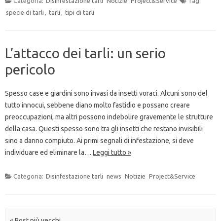
Categoria:
Disinfestazione tarli
Notizie
Project&Service
Tag:
specie di tarli
,
tarli
,
tipi di tarli
L’attacco dei tarli: un serio
pericolo
Spesso case e giardini sono invasi da insetti voraci. Alcuni sono del
tutto innocui, sebbene diano molto fastidio e possano creare
preoccupazioni, ma altri possono indebolire gravemente le strutture
della casa. Questi spesso sono tra gli insetti che restano invisibili
sino a danno compiuto. Ai primi segnali di infestazione, si deve
individuare ed eliminare la…
Leggi tutto »
Categoria:
Disinfestazione tarli
news
Notizie
Project&Service
Navigazione post
« Post più vecchi