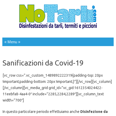
Salta al contenuto
Sanificazioni da Covid-19
[vc_row css=”.vc_custom_1489892222319{padding-top: 20px
!important;padding-bottom: 20px !important;}”][/vc_row][vc_column]
[/vc_column][vc_media_grid grid_id=”vc_gid:1612354024422-
11eebfa8-4aa4-0″ include=”2285,2284,2289″][vc_column_text
width=”700″]
In questo particolare periodo effettuiamo anche
Disinfezione da