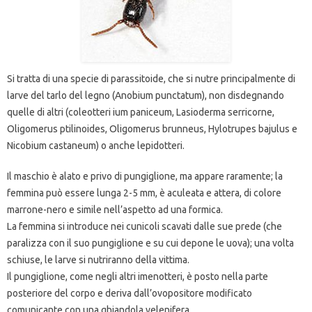
Si tratta di una specie di parassitoide, che si nutre principalmente di
larve del tarlo del legno (Anobium punctatum), non disdegnando
quelle di altri (coleotteri ium paniceum, Lasioderma serricorne,
Oligomerus ptilinoides, Oligomerus brunneus, Hylotrupes bajulus e
Nicobium castaneum) o anche lepidotteri.
Il maschio è alato e privo di pungiglione, ma appare raramente; la
femmina può essere lunga 2-5 mm, è aculeata e attera, di colore
marrone-nero e simile nell’aspetto ad una formica.
La femmina si introduce nei cunicoli scavati dalle sue prede (che
paralizza con il suo pungiglione e su cui depone le uova); una volta
schiuse, le larve si nutriranno della vittima.
Il pungiglione, come negli altri imenotteri, è posto nella parte
posteriore del corpo e deriva dall’ovopositore modificato
comunicante con una ghiandola velenifera.