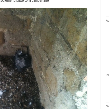
escrementi sulle torri campanarie
A
In
No