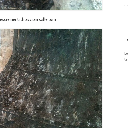
Co
escrementi di piccioni sulle torri
Le
te