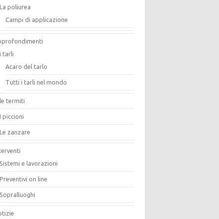
La poliurea
Campi di applicazione
pprofondimenti
i tarli
Acaro del tarlo
Tutti i tarli nel mondo
le termiti
I piccioni
Le zanzare
terventi
Sistemi e lavorazioni
Preventivi on line
Sopralluoghi
tizie