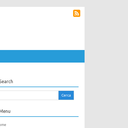
Search
cerca
r:
Menu
ome