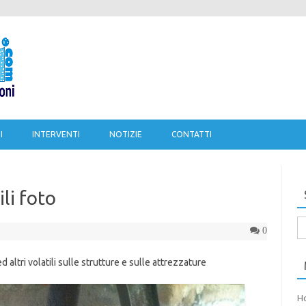
Salta al contenuto
I
INTERVENTI
NOTIZIE
CONTATTI
li foto
Ri
0
pe
 altri volatili sulle strutture e sulle attrezzature
H