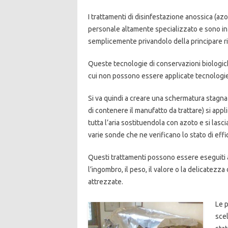
I trattamenti di disinfestazione anossica (az
personale altamente specializzato e sono in 
semplicemente privandolo della principare riso
Queste tecnologie di conservazioni biologiche 
cui non possono essere applicate tecnologi
Si va quindi a creare una schermatura stagna
di contenere il manufatto da trattare) si appl
tutta l’aria sostituendola con azoto e si lasci
varie sonde che ne verificano lo stato di effi
Questi trattamenti possono essere eseguiti an
l’ingombro, il peso, il valore o la delicatezz
attrezzate.
Le p
scel