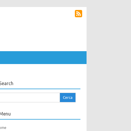
Search
cerca
r:
Menu
ome