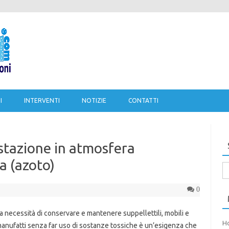
Salta al contenuto
I
INTERVENTI
NOTIZIE
CONTATTI
estazione in atmosfera
a (azoto)
Ri
pe
0
a necessità di conservare e mantenere suppellettili, mobili e
H
anufatti senza far uso di sostanze tossiche è un’esigenza che