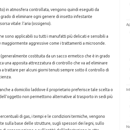
oto) in atmosfera controllata, vengono quindi eseguiti da
grado di eliminare ogni genere di insetto infestante
rsa vitale: l’aria (ossigeno).
A
sono applicabili su tutti i manufatti più delicati e sensibili a
e maggiormente aggressive come i trattamenti a microonde.
 (generalmente costituita da un sacco ermetico che è in grado
ica una apposita attrezzatura di controllo che va ad eliminare
a a trattare per alcuni giorni tenuti sempre sotto il controllo di
cienza.
che a domicilio laddove il proprietario preferisce tale scelta o
In
a dell’oggetto non permettono alternative al trasporto in sedi più
ercentuali di gas, i tempi e le condizioni termiche, vengono
te sulla base delle strutture, sugli spessori dei legni, sullo
No