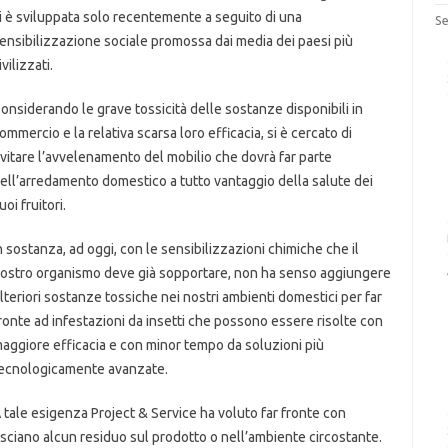
i è sviluppata solo recentemente a seguito di una
Se
ensibilizzazione sociale promossa dai media dei paesi più
ivilizzati.
onsiderando le grave tossicità delle sostanze disponibili in
ommercio e la relativa scarsa loro efficacia, si è cercato di
vitare l’avvelenamento del mobilio che dovrà far parte
ell’arredamento domestico a tutto vantaggio della salute dei
uoi fruitori.
n sostanza, ad oggi, con le sensibilizzazioni chimiche che il
ostro organismo deve già sopportare, non ha senso aggiungere
lteriori sostanze tossiche nei nostri ambienti domestici per far
ronte ad infestazioni da insetti che possono essere risolte con
aggiore efficacia e con minor tempo da soluzioni più
ecnologicamente avanzate.
 tale esigenza Project & Service ha voluto far fronte con
asciano alcun residuo sul prodotto o nell’ambiente circostante.