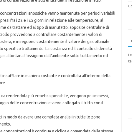
o di conservazione e sull’entità dell’infestazione in atto.
Co
 concentrazioni anossiche vanno mantenute per periodi variabili
resi fra i 22 e i 25 giorni in relazione alle temperature, al
me da trattare ed al tipo di manufatto; apposite centraline di
rollo provvedono a controllare costantemente i valori di
sfera, e inseguono costantemente il valore dei gas ottimale
lo specifico trattamento. La costanza ed il controllo di densità
Le
gas allontana l’ossigeno dall’ambiente sotto trattamento ed
te
 insufflare in maniera costante e controllata all’interno della
are.
tura rendendola più ermetica possibile, vengono poi immessi,
aggio delle concentrazioni e viene collegato il tutto con il
ti in modo da avere una completa analisi in tutte le zone
mento.
le concentrazioni è continua e ciclica e comandata dalla stessa