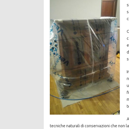
s
s
c
C
c
e
d
s
I
n
u
f
m
t
A
tecniche naturali di conservazioni che non l