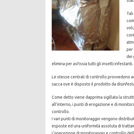
stat
Tali
comp
volu
cont
atmo
per 
dei 
elimina per asfissia tutti gli insetti infestanti.
Le stesse centrali di controllo provvedono ad
sacca ove è disposto il prodotto da disinfest
Come detto viene dapprima sigillata la strut
all’interno, i punti di erogazione e di monitor
controllo.
I vari punti di monitoraggio vengono distribui
esposte ed una uniformità assoluta di tratta
L’operazione di monitoraggio e controllo del