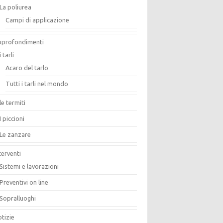
La poliurea
Campi di applicazione
pprofondimenti
i tarli
Acaro del tarlo
Tutti i tarli nel mondo
le termiti
I piccioni
Le zanzare
terventi
Sistemi e lavorazioni
Preventivi on line
Sopralluoghi
tizie