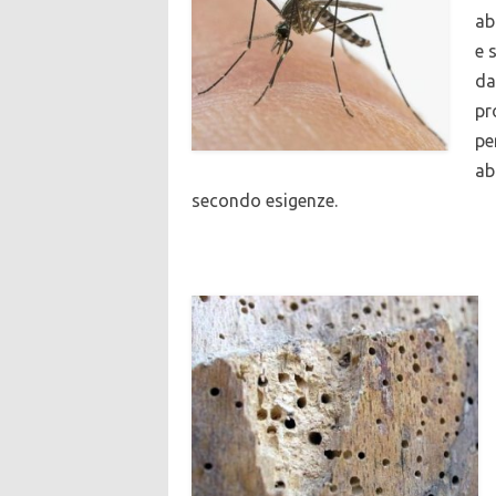
ab
e 
da
pr
pe
ab
secondo esigenze.