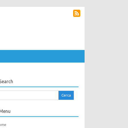
Search
cerca
r:
Menu
ome