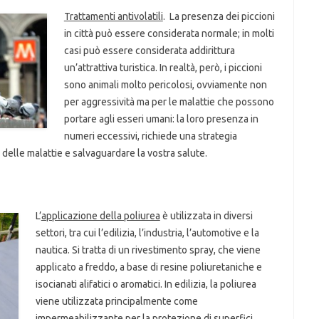
Trattamenti antivolatili
. La presenza dei piccioni
in città può essere considerata normale; in molti
casi può essere considerata addirittura
un’attrattiva turistica. In realtà, però, i piccioni
sono animali molto pericolosi, ovviamente non
per aggressività ma per le malattie che possono
portare agli esseri umani: la loro presenza in
numeri eccessivi, richiede una strategia
 delle malattie e salvaguardare la vostra salute.
L’
applicazione della poliurea
è utilizzata in diversi
settori, tra cui l’edilizia, l’industria, l’automotive e la
nautica. Si tratta di un rivestimento spray, che viene
applicato a freddo, a base di resine poliuretaniche e
isocianati alifatici o aromatici. In edilizia, la poliurea
viene utilizzata principalmente come
impermeabilizzante per la protezione di superfici