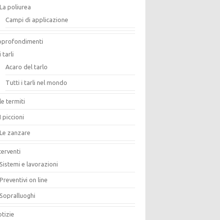
La poliurea
Campi di applicazione
pprofondimenti
i tarli
Acaro del tarlo
Tutti i tarli nel mondo
le termiti
I piccioni
Le zanzare
terventi
Sistemi e lavorazioni
Preventivi on line
Sopralluoghi
tizie