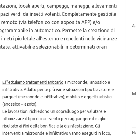
itazioni, locali aperti, campeggi, maneggi, allevamenti
spazi verdi da insetti volanti.
Completamente gestibile
 remoto (via telefonico con apposita APP) e/o
A
ogrammabile in automatico.
Permette la creazione di
rimetri più letale all’esterno e repellenti nelle vicinanze
itate, attivabili e selezionabili in determinati orari
Effettuiamo trattamenti antitarlo
a microonde, anossico e
infiltrativo. Adatto per le più varie situazioni tipo travature e
In
parquet (microonde e infiltrativo); mobilio e oggetti artistici
(anossico – azoto).
Le lavorazioni richiedono un sopralluogo per valutare e
ottimizzare il tipo di intervento per raggiungere il miglior
risultato ai fini della bonifica e la disinfestazione. Gli
No
interventi a microonde e infiltrativo vanno eseguiti in loco,