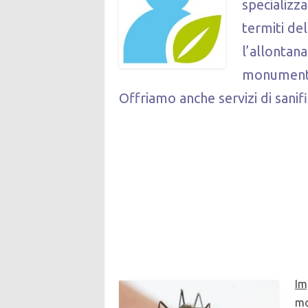
specializza
termiti del
l’allontana
monument
Offriamo anche servizi di sanif
Im
mo