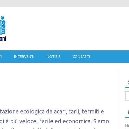
Salta al contenuto
I
INTERVENTI
NOTIZIE
CONTATTI
Ri
pe
tazione ecologica da acari, tarli, termiti e
ggi è più veloce, facile ed economica. Siamo
H