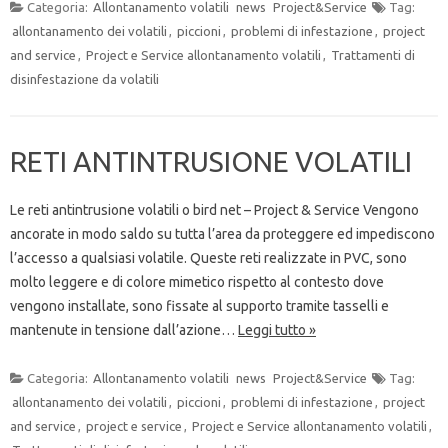
Categoria:
Allontanamento volatili
news
Project&Service
Tag:
allontanamento dei volatili
,
piccioni
,
problemi di infestazione
,
project
and service
,
Project e Service allontanamento volatili
,
Trattamenti di
disinfestazione da volatili
RETI ANTINTRUSIONE VOLATILI
Le reti antintrusione volatili o bird net – Project & Service Vengono
ancorate in modo saldo su tutta l’area da proteggere ed impediscono
l’accesso a qualsiasi volatile. Queste reti realizzate in PVC, sono
molto leggere e di colore mimetico rispetto al contesto dove
vengono installate, sono fissate al supporto tramite tasselli e
mantenute in tensione dall’azione…
Leggi tutto »
Categoria:
Allontanamento volatili
news
Project&Service
Tag:
allontanamento dei volatili
,
piccioni
,
problemi di infestazione
,
project
and service
,
project e service
,
Project e Service allontanamento volatili
,