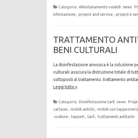
Categoria:
Allontanamento volatili
news
P
infestazione
,
project and service
,
project e se
TRATTAMENTO ANTITA
BENI CULTURALI
La disinfestazione anossica è la soluzione per 
culturali; assicura la distruzione totale di tutt
sottoposti al trattamento. trattamento antitarl
Leggi tutto »
Categoria:
Disinfestazione tarli
news
Proje
cartacei
,
mobili antichi
,
mobili con tappezzeri
sculture
,
tappeti
,
tarli
,
trattamenti antitarlo