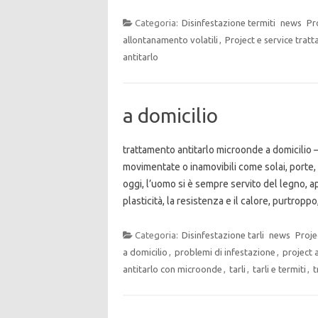
Categoria:
Disinfestazione termiti
news
Pr
allontanamento volatili
,
Project e service trat
antitarlo
a domicilio
trattamento antitarlo microonde a domicilio – 
movimentate o inamovibili come solai, porte, 
oggi, l’uomo si è sempre servito del legno, 
plasticità, la resistenza e il calore, purtrop
Categoria:
Disinfestazione tarli
news
Proje
a domicilio
,
problemi di infestazione
,
project 
antitarlo con microonde
,
tarli
,
tarli e termiti
,
t