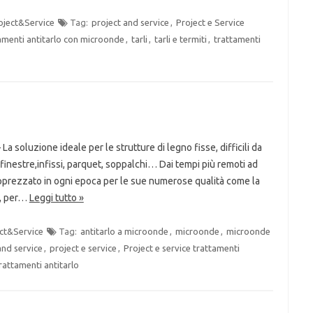
oject&Service
Tag:
project and service
,
Project e Service
tamenti antitarlo con microonde
,
tarli
,
tarli e termiti
,
trattamenti
La soluzione ideale per le strutture di legno fisse, difficili da
finestre,infissi, parquet, soppalchi… Dai tempi più remoti ad
apprezzato in ogni epoca per le sue numerose qualità come la
po, per…
Leggi tutto »
ct&Service
Tag:
antitarlo a microonde
,
microonde
,
microonde
and service
,
project e service
,
Project e service trattamenti
rattamenti antitarlo