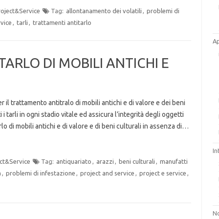
roject&Service
Tag:
allontanamento dei volatili
,
problemi di
rvice
,
tarli
,
trattamenti antitarlo
A
RLO DI MOBILI ANTICHI E
il trattamento antitralo di mobili antichi e di valore e dei beni
i i tarli in ogni stadio vitale ed assicura l’integrità degli oggetti
o di mobili antichi e di valore e di beni culturali in assenza di…
In
ct&Service
Tag:
antiquariato
,
arazzi
,
beni culturali
,
manufatti
a
,
problemi di infestazione
,
project and service
,
project e service
,
No