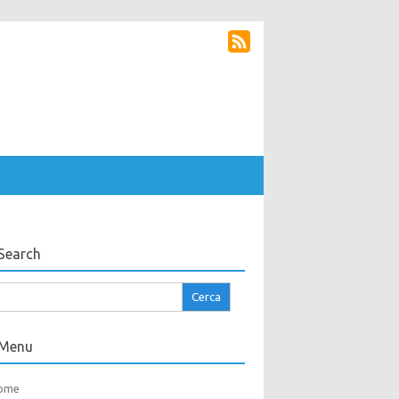
Search
cerca
r:
Menu
ome