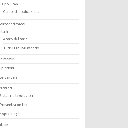
La poliurea
Campi di applicazione
pprofondimenti
i tarli
Acaro del tarlo
Tutti i tarli nel mondo
le termiti
I piccioni
Le zanzare
terventi
Sistemi e lavorazioni
Preventivi on line
Sopralluoghi
tizie