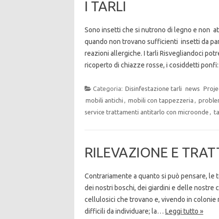
I TARLI
Sono insetti che si nutrono di legno e non at
quando non trovano sufficienti insetti da pa
reazioni allergiche. I tarli Risvegliandoci po
ricoperto di chiazze rosse, i cosiddetti ponf
Categoria:
Disinfestazione tarli
news
Proje
mobili antichi
,
mobili con tappezzeria
,
problem
service trattamenti antitarlo con microonde
,
ta
RILEVAZIONE E TRA
Contrariamente a quanto si può pensare, le t
dei nostri boschi, dei giardini e delle nostre 
cellulosici che trovano e, vivendo in colo
difficili da individuare; la…
Leggi tutto »