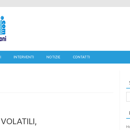
Salta al contenuto
I
INTERVENTI
NOTIZIE
CONTATTI
Ri
pe
VOLATILI,
H