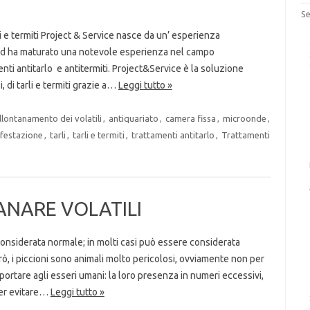
Se
rli e termiti Project & Service nasce da un’ esperienza
, ed ha maturato una notevole esperienza nel campo
enti antitarlo e antitermiti. Project&Service è la soluzione
i, di tarli e termiti grazie a…
Leggi tutto »
llontanamento dei volatili
,
antiquariato
,
camera fissa
,
microonde
,
nfestazione
,
tarli
,
tarli e termiti
,
trattamenti antitarlo
,
Trattamenti
ANARE VOLATILI
considerata normale; in molti casi può essere considerata
 però, i piccioni sono animali molto pericolosi, ovviamente non per
ortare agli esseri umani: la loro presenza in numeri eccessivi,
per evitare…
Leggi tutto »