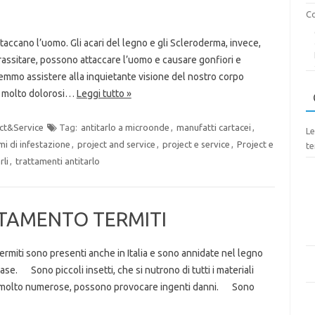
Co
taccano l’uomo. Gli acari del legno e gli Scleroderma, invece,
rassitare, possono attaccare l’uomo e causare gonfiori e
tremmo assistere alla inquietante visione del nostro corpo
i: molto dolorosi…
Leggi tutto »
ct&Service
Tag:
antitarlo a microonde
,
manufatti cartacei
,
Le
i di infestazione
,
project and service
,
project e service
,
Project e
te
rli
,
trattamenti antitarlo
TTAMENTO TERMITI
ermiti sono presenti anche in Italia e sono annidate nel legno
case. Sono piccoli insetti, che si nutrono di tutti i materiali
nie molto numerose, possono provocare ingenti danni. Sono