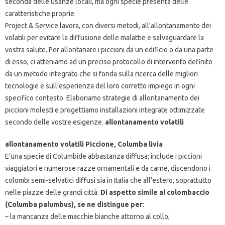
seconda delle usanze locali, ma ogni specie presenta delle
caratteristiche proprie.
Project & Service lavora, con diversi metodi, all’allontanamento dei
volatili per evitare la diffusione delle malattie e salvaguardare la
vostra salute. Per allontanare i piccioni da un edificio o da una parte
di esso, ci atteniamo ad un preciso protocollo di intervento definito
da un metodo integrato che si fonda sulla ricerca delle migliori
tecnologie e sull’esperienza del loro corretto impiego in ogni
specifico contesto. Elaboriamo strategie di allontanamento dei
piccioni molesti e progettiamo installazioni integrate ottimizzate
secondo delle vostre esigenze.
allontanamento volatili
allontanamento volatili Piccione, Columba livia
E’una specie di Columbide abbastanza diffusa; include i piccioni
viaggiatori e numerose razze ornamentali e da carne, discendono i
colombi semi-selvatici diffusi sia in Italia che all’estero, soprattutto
nelle piazze delle grandi città.
Di aspetto simile al colombaccio
(Columba palumbus), se ne distingue per
:
– la mancanza delle macchie bianche attorno al collo;