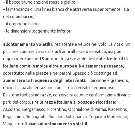
– il becco bruno anziché rosso e giallo;
– la mancanza di una linea bianca che attraversa superiormente l’ala
del colombaccio;
– il groppone bianco;
– le dimensioni leggermente inferiori.
allontanamento volatili
È resistente e veloce nel volo. La vita di un
piccione comune varia dai 3 ai 5 anni allo stato selvatico, ma può
raggiungere anche 15 anni per le razze addomesticate.
Nelle città
italiane come in molte altre europee è altamente presente,
soprattutto nelle piazze e nei parchi. Spesso ciò costringe a
d
aumentare la frequenza degli interventi
. Il piccione è granivoro,
quindi la sua alimentazione consiste in cereali e leguminose.
Esistono tantissime razze, con diversi colori e conformazioni di varie
parti del corpo.
Fra le razze italiane si possono ricordare:
Ascolano, Bergamasco, Fiorentino, Occhialone di Parma, Piacentino,
Reggianino, Romagnolo, Romano, Sottobanca, Triganino Modenese,
Viaggiatore Italiano
allontanamento volatili