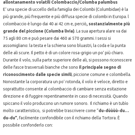
allontanamento volatili Colombaccio/Columba palumbus
E’ una specie di uccello della famiglia dei Colombi (Columbidae) è la
più grande, più frequente e più diffusa specie di colombi in Europa. l
colombaccio è lungo dai 40 ai 42 cm e, perciò
, sostanzialmente più
grande del piccione (Columba livia)
. La sua apertura alare va dai
75 agli 80 cm e può pesare dai 460 ai 570 grammi. I sessi si
assomigliano: la testa e la schiena sono bluastri, la coda e la punta
delle ali scure. Il petto è di un colore rosa-grigio un po’ più chiaro.
Durante il volo, sulla parte superiore delle ali, si possono riconoscere
delle fasce trasversali bianche che sono
il principale segno di
riconoscimento dalle specie simili
, piccione comune e colombella.
Nonostante la corporatura un po’ rotonda, il volo è veloce, diretto e
soprattutto consente al colombaccio di cambiare senza esitazione
direzione e di fuggire repentinamente in caso di necessità. Quando
spiccano il volo producono un rumore sonoro. Il richiamo è un tubìo
molto caratteristico, si potrebbe trascrivere come “
du-dùùùù-du…
du-du”
, facilmente confondibile con il richiamo della Tortora. È
possibile confonderlo con: