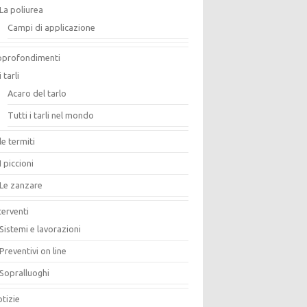
La poliurea
Campi di applicazione
pprofondimenti
i tarli
Acaro del tarlo
Tutti i tarli nel mondo
le termiti
I piccioni
Le zanzare
terventi
Sistemi e lavorazioni
Preventivi on line
Sopralluoghi
tizie