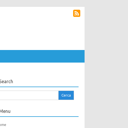
Search
cerca
r:
Menu
ome